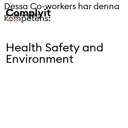
Dessa Co-workers har denna
Co
mplyit
← Co-workers
kompetens:
Health Safety and
Environment