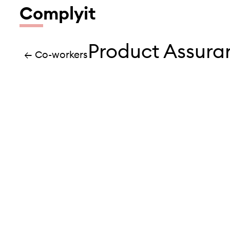
Co
mplyit
Product Assura
← Co-workers