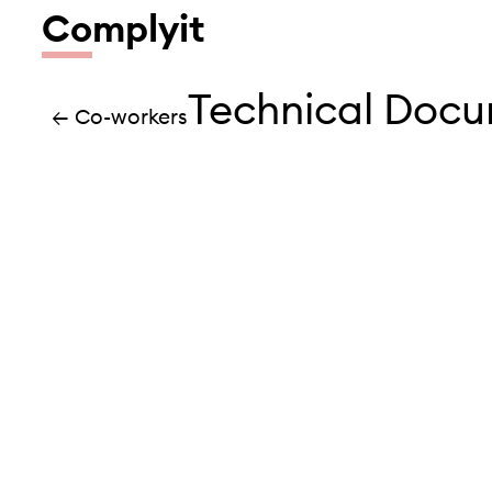
Co
mplyit
Technical Docu
← Co-workers