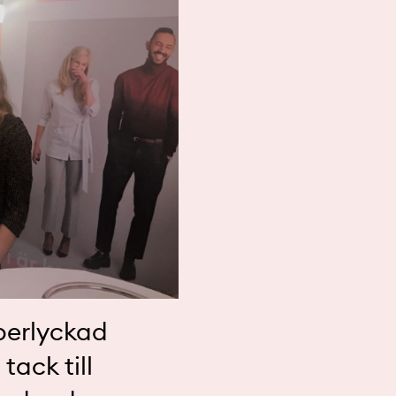
uperlyckad
ack till