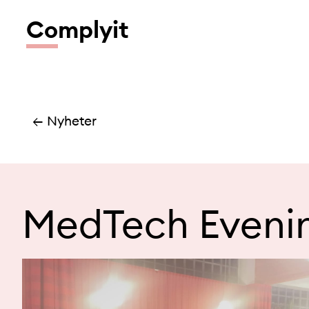
Co
mplyit
← Nyheter
MedTech Eveni