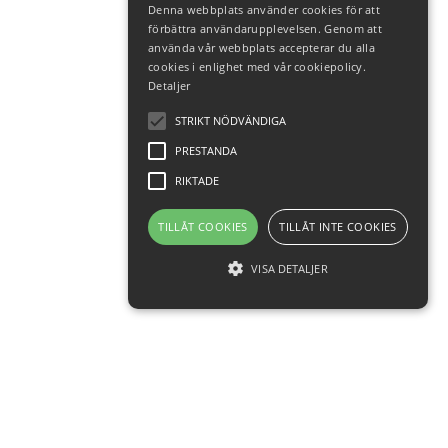
Denna webbplats använder cookies för att
förbättra användarupplevelsen. Genom att
använda vår webbplats accepterar du alla
cookies i enlighet med vår cookiepolicy.
Detaljer
STRIKT NÖDVÄNDIGA
PRESTANDA
RIKTADE
TILLÅT COOKIES
TILLÅT INTE COOKIES
VISA DETALJER
Strikt nödvändiga
Prestanda
Riktade
Strikt nödvändiga cookies tillåter
grundläggande webbplatsfunktioner som
användarinloggning och kontohantering.