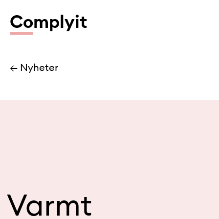
Co
mplyit
← Nyheter
Varmt