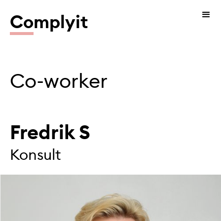
Co
mplyit
Co-worker
Fredrik S
Konsult