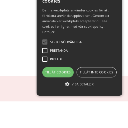
cookies
Denna webbplats använder cookies för att
förbättra användarupplevelsen. Genom att
använda vår webbplats accepterar du alla
cookies i enlighet med vår cookiepolicy.
Detaljer
STRIKT NÖDVÄNDIGA
PRESTANDA
RIKTADE
TILLÅT COOKIES
TILLÅT INTE COOKIES
VISA DETALJER
Strikt nödvändiga
Prestanda
Riktade
Strikt nödvändiga cookies tillåter