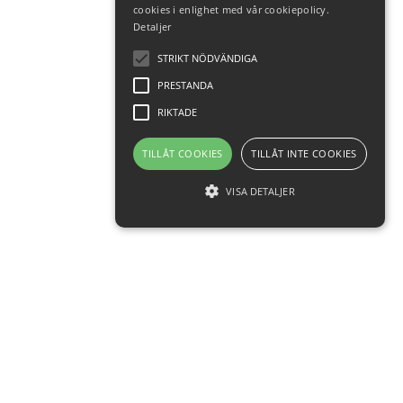
cookies i enlighet med vår cookiepolicy.
Detaljer
STRIKT NÖDVÄNDIGA
PRESTANDA
RIKTADE
TILLÅT COOKIES
TILLÅT INTE COOKIES
VISA DETALJER
Strikt nödvändiga
Prestanda
Riktade
Strikt nödvändiga cookies tillåter
grundläggande webbplatsfunktioner som
användarinloggning och kontohantering.
Webbplatsen kan inte användas korrekt utan
Följ oss!
strikt nödvändiga cookies.