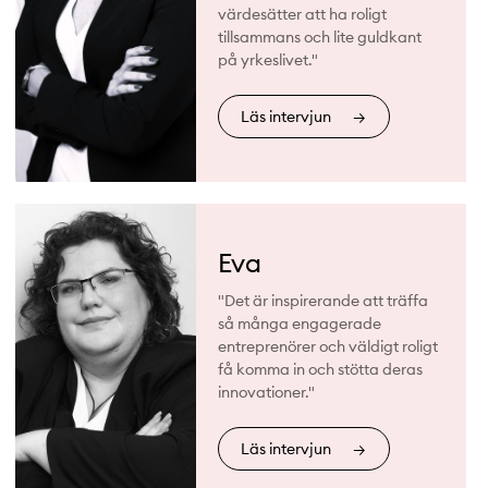
värdesätter att ha roligt
tillsammans och lite guldkant
på yrkeslivet."
Läs intervjun
→
Eva
"Det är inspirerande att träffa
så många engagerade
entreprenörer och väldigt roligt
få komma in och stötta deras
innovationer."
Läs intervjun
→