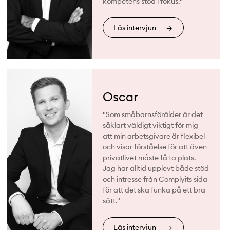
kompetens stod i fokus."
Läs intervjun
→
Oscar
"Som småbarnsförälder är det
såklart väldigt viktigt för mig
att min arbetsgivare är flexibel
och visar förståelse för att även
privatlivet måste få ta plats.
Jag har alltid upplevt både stöd
och intresse från Complyits sida
för att det ska funka på ett bra
sätt."
Läs intervjun
→